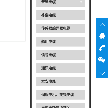
普通电缆
+
补偿电缆
传感器编码器电缆
在线
船用电缆
在
信号电缆
咨询
15602
通讯电缆
022-2
本安电缆
伺服电机、变频电缆