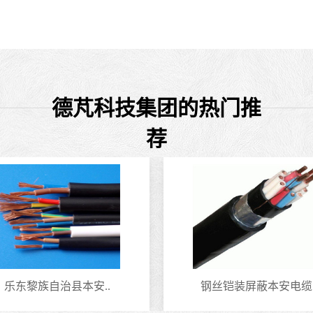
德芃科技集团的热门推
荐
乐东黎族自治县本安..
钢丝铠装屏蔽本安电缆