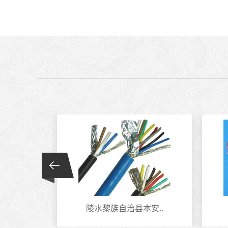
电缆
陵水黎族自治县本安..