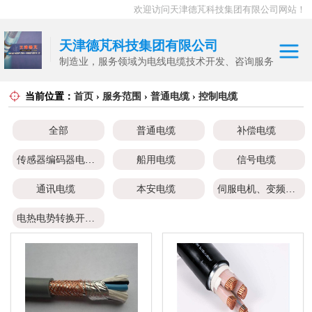
欢迎访问天津德芃科技集团有限公司网站！
天津德芃科技集团有限公司
制造业，服务领域为电线电缆技术开发、咨询服务
当前位置：
首页
›
服务范围
›
普通电缆
›
控制电缆
电力电缆
普通电缆
控制电缆
全部
普通电缆
补偿电缆
补偿电缆
高温电缆
传感器编码器电缆
船用电缆
信号电缆
传感器编码器电
通讯电缆
本安电缆
伺服电机、变频电缆
缆
船用电缆
电热电势转换开关
信号电缆
通讯电缆
本安电缆