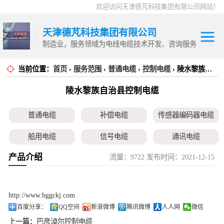
欢迎访问天津德芃科技集团有限公司网站！
天津德芃科技集团有限公司
制造业，服务领域为电线电缆技术开发、咨询服务
当前位置：
首页
›
服务范围
›
普通电缆
›
控制电缆
电力电缆
› 陵水黎族自治县控制电缆
普通电缆
陵水黎族自治县控制电缆
控制电缆
补偿电缆
高温电缆
普通电缆
补偿电缆
传感器编码器电缆
传感器编码器电
船用电缆
信号电缆
通讯电缆
缆
船用电缆
产品介绍
流量：9722 发布时间：2021-12-15
本安电缆
伺服电机、变频电缆
电热电势转换开关
信号电缆
通讯电缆
http://www.bggckj.com
百度分享：
QQ空间
新浪微博
腾讯微博
人人网
微信
本安电缆
上一篇：
巴彦淖尔控制电缆