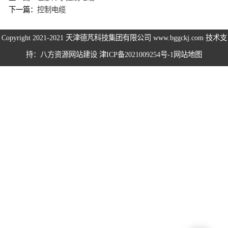
下一篇：
控制电缆
伺服电机、变频
Copyright 2021-2021
天津德芃科技集团有限公司
www.bggckj.com 技术支
电缆
电热电势转换开
持：八方资源
网站建设
津ICP备2021009254号-1
网站地图
关