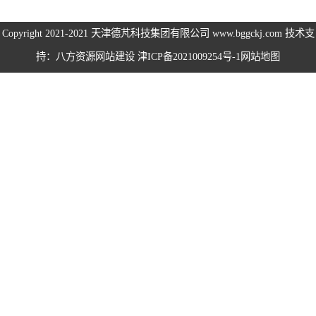
伺服电机、变频
Copyright 2021-2021
天津德芃科技集团有限公司
www.bggckj.com 技术支
持：八方资源
网站建设
津ICP备2021009254号-1
网站地图
电缆
电热电势转换开
关