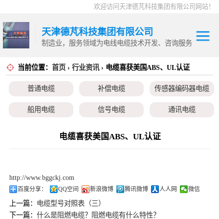
欢迎访问天津德芃科技集团有限公司网站！
天津德芃科技集团有限公司
制造业，服务领域为电线电缆技术开发、咨询服务
当前位置：
首页
›
行业资讯
› 电缆喜获美国ABS、UL认证
电力电缆
普通电缆
控制电缆
普通电缆
补偿电缆
传感器编码器电缆
补偿电缆
高温电缆
船用电缆
信号电缆
通讯电缆
传感器编码器电
本安电缆
伺服电机、变频电缆
电热电势转换开关
电缆喜获美国ABS、UL认证
缆
船用电缆
信号电缆
http://www.bggckj.com
通讯电缆
百度分享：
QQ空间
新浪微博
腾讯微博
人人网
微信
上一篇：
电缆型号对照表（三）
本安电缆
下一篇：
什么是阻燃电缆？阻燃电缆有什么特性？