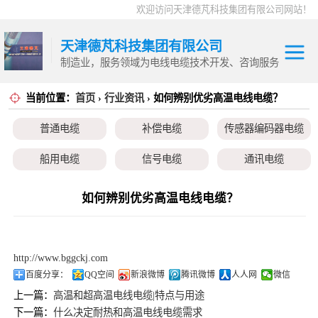
欢迎访问天津德芃科技集团有限公司网站！
天津德芃科技集团有限公司
制造业，服务领域为电线电缆技术开发、咨询服务
当前位置：
首页
›
行业资讯
› 如何辨别优劣高温电线电缆？
电力电缆
普通电缆
控制电缆
普通电缆
补偿电缆
传感器编码器电缆
补偿电缆
高温电缆
船用电缆
信号电缆
通讯电缆
传感器编码器电
本安电缆
伺服电机、变频电缆
电热电势转换开关
如何辨别优劣高温电线电缆？
缆
船用电缆
信号电缆
http://www.bggckj.com
通讯电缆
百度分享：
QQ空间
新浪微博
腾讯微博
人人网
微信
上一篇：
高温和超高温电线电缆|特点与用途
本安电缆
下一篇：
什么决定耐热和高温电线电缆需求