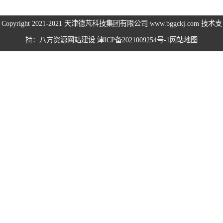
伺服电机、变频
Copyright 2021-2021
天津德芃科技集团有限公司
www.bggckj.com 技术支
持：八方资源
网站建设
津ICP备2021009254号-1
网站地图
电缆
电热电势转换开
关