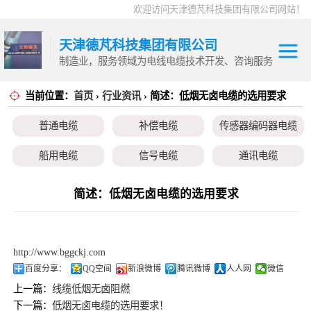
欢迎访问天津德芃科技集团有限公司网站！
天津德芃科技集团有限公司
制造业，服务领域为电线电缆技术开发、咨询服务
当前位置：
首页
›
行业资讯
› 简述：低烟无卤电缆的选用要求
电力电缆
普通电缆
控制电缆
普通电缆
补偿电缆
传感器编码器电缆
补偿电缆
高温电缆
船用电缆
信号电缆
通讯电缆
传感器编码器电
本安电缆
伺服电机、变频电缆
电热电势转换开关
简述：低烟无卤电缆的选用要求
缆
船用电缆
信号电缆
http://www.bggckj.com
通讯电缆
百度分享：
QQ空间
新浪微博
腾讯微博
人人网
微信
上一篇：
线缆低烟无卤阻燃
本安电缆
下一篇：
低烟无卤电缆的选用要求！