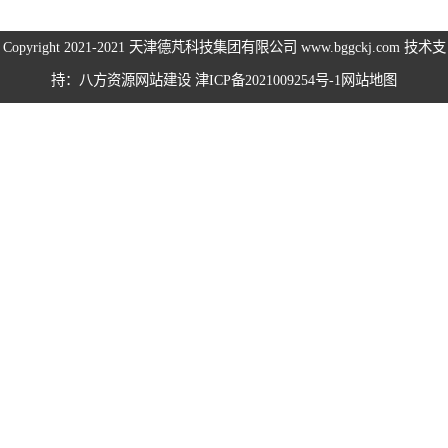
伺服电机、变频
Copyright 2021-2021
天津德芃科技集团有限公司
www.bggckj.com 技术支
持：八方资源
网站建设
津ICP备2021009254号-1
网站地图
电缆
电热电势转换开
关