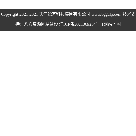
伺服电机、变频
Copyright 2021-2021
天津德芃科技集团有限公司
www.bggckj.com 技术支
持：八方资源
网站建设
津ICP备2021009254号-1
网站地图
电缆
电热电势转换开
关