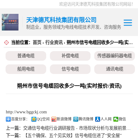
欢迎访问天津德芃科技集团有限公司网站！
天津德芃科技集团有限公司
制造业，服务领域为电线电缆技术开发、咨询服务
当前位置：
首页
›
行业资讯
› 朔州市信号电缆回收多少一吨(实时报价/资讯)
电力电缆
普通电缆
控制电缆
普通电缆
补偿电缆
传感器编码器电缆
补偿电缆
高温电缆
船用电缆
信号电缆
通讯电缆
传感器编码器电
本安电缆
伺服电机、变频电缆
电热电势转换开关
朔州市信号电缆回收多少一吨(实时报价/资讯)
缆
船用电缆
信号电缆
http://www.bggckj.com
通讯电缆
百度分享：
QQ空间
新浪微博
腾讯微博
人人网
微信
上一篇：
交通信号电缆行业调研报告 - 市场现状分析与发展前景预测（2015 - 2025）
本安电缆
下一篇：
【五个确保、五个见实效】信号电缆住进了“安全屋”