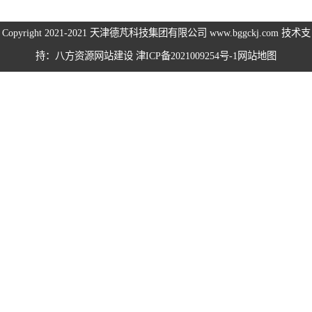
伺服电机、变频
Copyright 2021-2021
天津德芃科技集团有限公司
www.bggckj.com 技术支
持：八方资源
网站建设
津ICP备2021009254号-1
网站地图
电缆
电热电势转换开
关