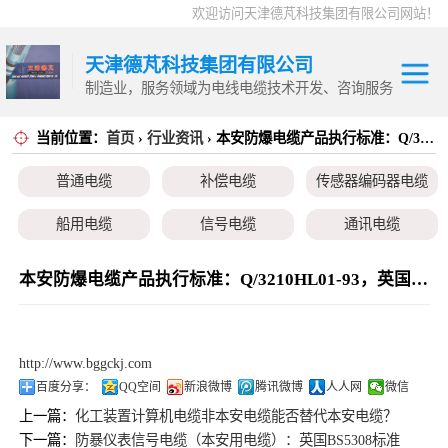
欢迎访问天津德芃科技集团有限公司网站！
天津德芃科技集团有限公司
制造业，服务领域为电线电缆技术开发、咨询服务
当前位置：
首页
›
行业资讯
› 本安防爆电缆产品执行标准：Q/3210HL01-93，英国BS5308
电力电缆
普通电缆
控制电缆
普通电缆
补偿电缆
传感器编码器电缆
补偿电缆
高温电缆
船用电缆
信号电缆
通讯电缆
传感器编码器电
本安电缆
伺服电机、变频电缆
电热电势转换开关
本安防爆电缆产品执行标准：Q/3210HL01-93，英国BS5308
缆
船用电缆
信号电缆
http://www.bggckj.com
通讯电缆
百度分享：
QQ空间
新浪微博
腾讯微博
人人网
微信
上一篇：
化工装置计算机电缆非本安电缆能否替代本安电缆？
本安电缆
下一篇：
防暴仪表信号电缆（本安用电缆）：英国BS5308标准