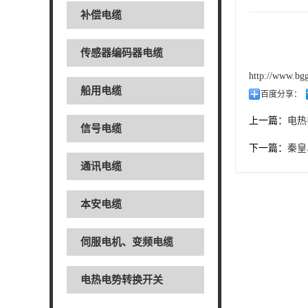
补偿电缆
传感器编码器电缆
http://www.bg
船用电缆
百度分享：
上一篇：
电热
信号电缆
下一篇：
秦皇
通讯电缆
本安电缆
伺服电机、变频电缆
电热电势转换开关