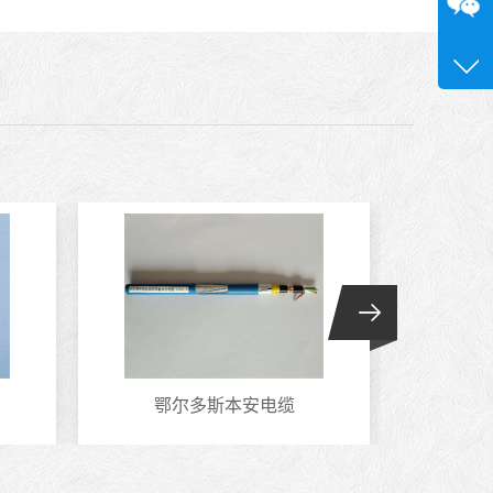
咨询
15602
022-2
鄂尔多斯本安电缆
陵水