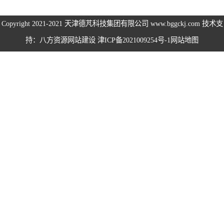
伺服电机、变频
Copyright 2021-2021
天津德芃科技集团有限公司
www.bggckj.com 技术支
持：八方资源
网站建设
津ICP备2021009254号-1
网站地图
电缆
电热电势转换开
关