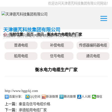
欢迎访问天津德芃科技集团有限公司网站！
天津德芃科技集团有限公司
当前位置：
首页
›
资讯
› 衡水电力电缆生产厂家
电力电缆
普通电缆
制造业，服务领域为电线电缆技术开发、咨询服务
控制电缆
普通电缆
补偿电缆
传感器编码器电缆
补偿电缆
高温电缆
船用电缆
信号电缆
通讯电缆
传感器编码器电
本安电缆
伺服电机、变频电缆
电热电势转换开关
衡水电力电缆生产厂家
缆
船用电缆
信号电缆
http://www.bggckj.com
通讯电缆
百度分享：
QQ空间
新浪微博
腾讯微博
人人网
微信
上一篇：
秦皇岛信号电缆价格
本安电缆
下一篇：
承德船用电缆厂家