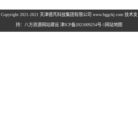
伺服电机、变频
Copyright 2021-2021
天津德芃科技集团有限公司
www.bggckj.com 技术支
持：八方资源
网站建设
津ICP备2021009254号-1
网站地图
电缆
电热电势转换开
关