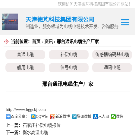
欢迎访问天津德芃科技集团有限公司网站！
天津德芃科技集团有限公司
制造业，服务领域为电线电缆技术开发、咨询服务
当前位置：
首页
›
资讯
› 邢台通讯电缆生产厂家
电力电缆
普通电缆
控制电缆
普通电缆
补偿电缆
传感器编码器电缆
补偿电缆
高温电缆
船用电缆
信号电缆
通讯电缆
传感器编码器电
本安电缆
伺服电机、变频电缆
电热电势转换开关
邢台通讯电缆生产厂家
缆
船用电缆
信号电缆
http://www.bggckj.com
通讯电缆
百度分享：
QQ空间
新浪微博
腾讯微博
人人网
微信
上一篇：
石家庄补偿电缆报价
本安电缆
下一篇：
衡水高温电缆