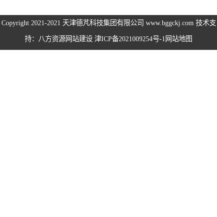
伺服电机、变频
Copyright 2021-2021
天津德芃科技集团有限公司
www.bggckj.com 技术支
持：八方资源
网站建设
津ICP备2021009254号-1
网站地图
电缆
电热电势转换开
关