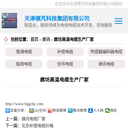
欢迎访问天津德芃科技集团有限公司网站！
天津德芃科技集团有限公司
制造业，服务领域为电线电缆技术开发、咨询服务
当前位置：
首页
›
资讯
› 廊坊高温电缆生产厂家
电力电缆
普通电缆
控制电缆
普通电缆
补偿电缆
传感器编码器电缆
补偿电缆
高温电缆
船用电缆
信号电缆
通讯电缆
传感器编码器电
本安电缆
伺服电机、变频电缆
电热电势转换开关
廊坊高温电缆生产厂家
缆
船用电缆
信号电缆
http://www.bggckj.com
通讯电缆
百度分享：
QQ空间
新浪微博
腾讯微博
人人网
微信
上一篇：
通讯电缆厂家
本安电缆
下一篇：
北京补偿电缆价格