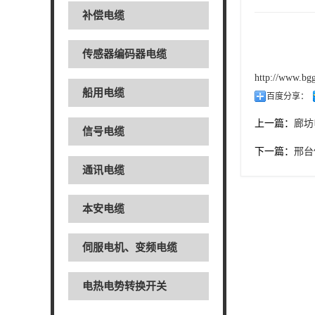
补偿电缆
传感器编码器电缆
http://www.bg
船用电缆
百度分享：
上一篇：
廊坊
信号电缆
下一篇：
邢台
通讯电缆
本安电缆
伺服电机、变频电缆
电热电势转换开关