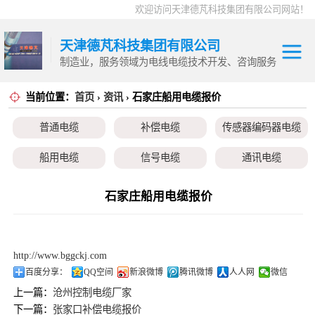
欢迎访问天津德芃科技集团有限公司网站！
天津德芃科技集团有限公司
制造业，服务领域为电线电缆技术开发、咨询服务
当前位置：
首页
›
资讯
› 石家庄船用电缆报价
电力电缆
普通电缆
控制电缆
普通电缆
补偿电缆
传感器编码器电缆
补偿电缆
高温电缆
船用电缆
信号电缆
通讯电缆
传感器编码器电
本安电缆
伺服电机、变频电缆
电热电势转换开关
石家庄船用电缆报价
缆
船用电缆
信号电缆
http://www.bggckj.com
通讯电缆
百度分享：
QQ空间
新浪微博
腾讯微博
人人网
微信
上一篇：
沧州控制电缆厂家
本安电缆
下一篇：
张家口补偿电缆报价