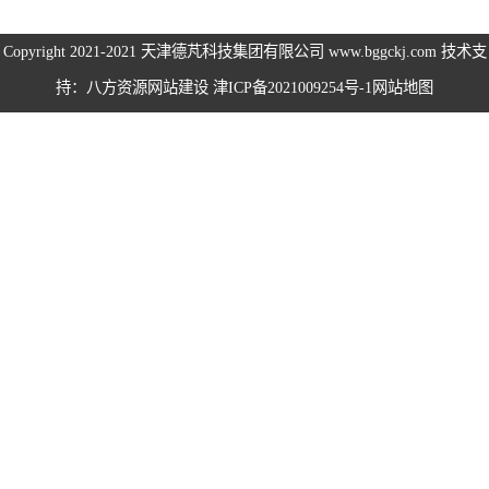
伺服电机、变频
Copyright 2021-2021
天津德芃科技集团有限公司
www.bggckj.com 技术支
持：八方资源
网站建设
津ICP备2021009254号-1
网站地图
电缆
电热电势转换开
关